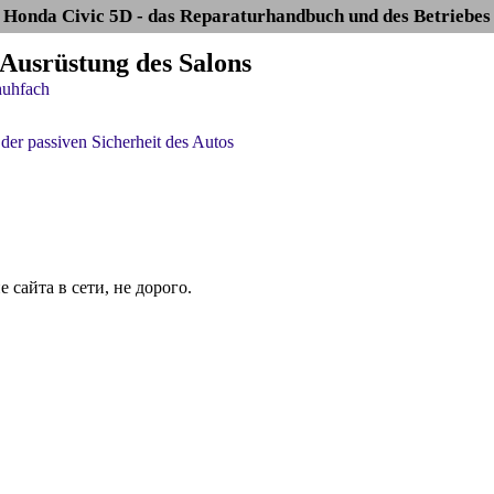
Honda Civic 5D - das Reparaturhandbuch und des Betriebes
 Ausrüstung des Salons
uhfach
der passiven Sicherheit des Autos
сайта в сети, не дорого.