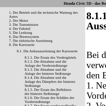
Honda Civic 5D - das R
8.1.
1. Der Betrieb und die technische Wartung des
Autos
2. Der Motor
Auss
3. Die Transmission
4. Der Fahrteil
5. Die Lenkung
6. Das Bremssystem
7. Die elektrische Ausrüstung
8. Die Karosserie
8.1. Die Anbauausrüstung der Karosserie
Bei 
8.1.1. Der Ersatz des Vordergürtels
8.1.2. Die Abnahme und die
verw
Anlage der Vorderstoßstange
8.1.3. Die Abnahme und die
den 
Anlage der hinteren Stoßstange
8.1.4. Die Abnahme und die
Anlage des Dämpfers der hinteren
1. N
Stoßstange
8.1.5. Der Ersatz des Reflektors
Vord
der hinteren Stoßstange
8.1.6. Der Ersatz des Schildes der
Vorderstoßstange
2. Vo
8.1.7. Der Ersatz vorder podkrylka