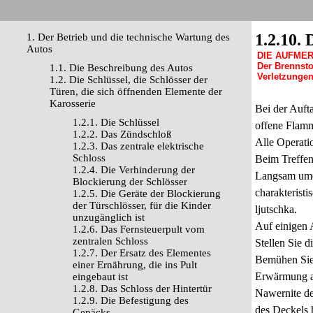
1.2.10. 
1. Der Betrieb und die technische Wartung des
Autos
DIE AUFME
Der Brennsto
1.1. Die Beschreibung des Autos
Verletzungen
1.2. Die Schlüssel, die Schlösser der
Türen, die sich öffnenden Elemente der
Karosserie
Bei der Auft
1.2.1. Die Schlüssel
offene Flamm
1.2.2. Das Zündschloß
Alle Operati
1.2.3. Das zentrale elektrische
Schloss
Beim Treffen 
1.2.4. Die Verhinderung der
Langsam umdr
Blockierung der Schlösser
charakterist
1.2.5. Die Geräte der Blockierung
der Türschlösser, für die Kinder
ljutschka.
unzugänglich ist
Auf einigen 
1.2.6. Das Fernsteuerpult vom
zentralen Schloss
Stellen Sie 
1.2.7. Der Ersatz des Elementes
Bemühen Sie 
einer Ernährung, die ins Pult
Erwärmung a
eingebaut ist
1.2.8. Das Schloss der Hintertür
Nawernite den
1.2.9. Die Befestigung des
des Deckels 
Gepäcks