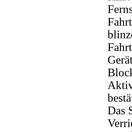
Ferns
Fahrt
blinz
Fahr
Gerät
Block
Akti
bestä
Das S
Verri