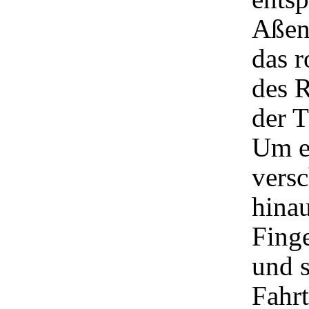
Aßen 
das r
des R
der T
Um e
vers
hina
Finge
und s
Fahrt