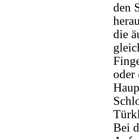
den 
herau
die ä
gleic
Finge
oder 
Haupt
Schlo
Türkl
Bei 