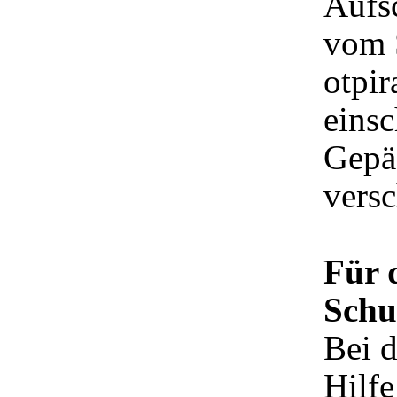
Aufsc
vom 
otpir
einsc
Gepäc
versc
Für 
Schu
Bei d
Hilfe