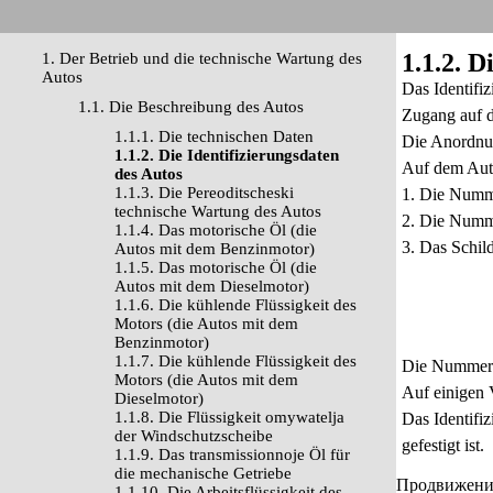
1.1.2. D
1. Der Betrieb und die technische Wartung des
Autos
Das Identifi
1.1. Die Beschreibung des Autos
Zugang auf d
1.1.1. Die technischen Daten
Die Anordnun
1.1.2. Die Identifizierungsdaten
Auf dem Auto
des Autos
1.1.3. Die Pereoditscheski
1. Die Numme
technische Wartung des Autos
2. Die Numme
1.1.4. Das motorische Öl (die
3. Das Schil
Autos mit dem Benzinmotor)
1.1.5. Das motorische Öl (die
Autos mit dem Dieselmotor)
1.1.6. Die kühlende Flüssigkeit des
Motors (die Autos mit dem
Benzinmotor)
1.1.7. Die kühlende Flüssigkeit des
Die Nummern 
Motors (die Autos mit dem
Auf einigen V
Dieselmotor)
1.1.8. Die Flüssigkeit omywatelja
Das Identifi
der Windschutzscheibe
gefestigt ist.
1.1.9. Das transmissionnoje Öl für
die mechanische Getriebe
Продвижение 
1.1.10. Die Arbeitsflüssigkeit des