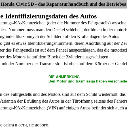
Honda Civic 5D - das Reparaturhandbuch und des Betriebes
ie Identifizierungsdaten des Autos
zierungs-Kfz-Kennzeichen (oder die Nummer des Fahrgestells) wyscht
iese Nummer muss man den Deckel schieben, der hinten in der motoris
g indetifikazionnych der Schilder auf den Kraftanlagen des Autos
 gibt es etwas Identifizierungsnummern, deren Anordnung auf der Zeic
r des Fahrgestells ist auf dem Paneel ausgeschlagen, das die motorisc
r des Motors ist auf dem Block der Zylinder ausgeschlagen.
d mit der Nummer der Transmission ist oben auf dem Körper der Getrieb
DIE ANMERKUNG
Den Motor und trasmissija haben verschied
des Fahrgestells und des Motors sind auf dem Schild wiederholt, das s
arianten der Erfüllung des Autos in der Türöffnung seitens des Fahrers
zierungs-Kfz-Kennzeichen (VIN) auf einigen Autos befindet sich auch a
сайта в сети, не дорого.