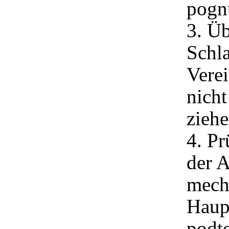
pognu
3. Üb
Schla
Vere
nicht
ziehe
4. Pr
der 
mech
Haup
podte